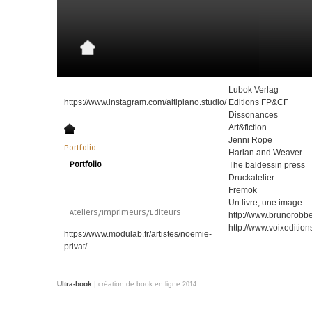
Lubok Verlag
https://www.instagram.com/altiplano.studio/
Editions FP&CF
Dissonances
Art&fiction
Jenni Rope
Portfolio
Harlan and Weaver
Portfolio
The baldessin press
Druckatelier
Fremok
Un livre, une image
Ateliers/Imprimeurs/Editeurs
http://www.brunorobb
http://www.voixedition
https://www.modulab.fr/artistes/noemie-
privat/
Ultra-book
| création de book en ligne
2014